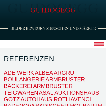
REFERENZEN
ADE WERK
ALBEA
ARGRU
BOULANGERIE
ARMBRUSTER
BÄCKEREI
ARMBRUSTER
TEIGWAREN
ASAL AUKTIONSHAUS
GÖTZ
AUTOHAUS ROTH
AVENCI
BADENOVA
BADISCHER HOF
BARTH