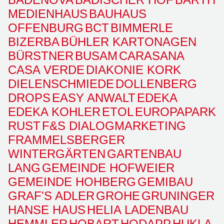
MEDIENHAUS
BAUHAUS
OFFENBURG
BCT
BIMMERLE
BIZERBA
BÜHLER KARTONAGEN
BÜRSTNER
BUSAM
CARASANA
CASA VERDE
DIAKONIE KORK
DIELENSCHMIEDE
DOLLENBERG
DROPS
EASY ANWALT
EDEKA
EDEKA KOHLER
ETOL
EUROPAPARK
RUST
F&S DIALOGMARKETING
FRAMMELSBERGER
WINTERGÄRTEN
GARTENBAU
LANG
GEMEINDE HOFWEIER
GEMEINDE HOHBERG
GEMIBAU
GRAF'S ADLER
GROHE
GRUNINGER
HANSE HAUS
HELIA LADENBAU
HEMMLER
HOBART
HODAPP
HUKLA