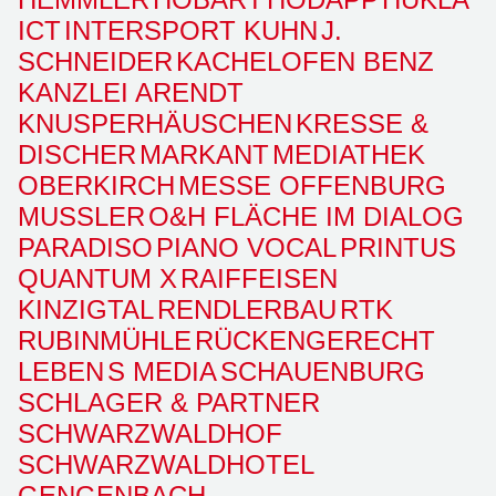
ICT
INTERSPORT KUHN
J.
SCHNEIDER
KACHELOFEN BENZ
KANZLEI ARENDT
KNUSPERHÄUSCHEN
KRESSE &
DISCHER
MARKANT
MEDIATHEK
OBERKIRCH
MESSE OFFENBURG
MUSSLER
O&H FLÄCHE IM DIALOG
PARADISO
PIANO VOCAL
PRINTUS
QUANTUM X
RAIFFEISEN
KINZIGTAL
RENDLERBAU
RTK
RUBINMÜHLE
RÜCKENGERECHT
LEBEN
S MEDIA
SCHAUENBURG
SCHLAGER & PARTNER
SCHWARZWALDHOF
SCHWARZWALDHOTEL
GENGENBACH