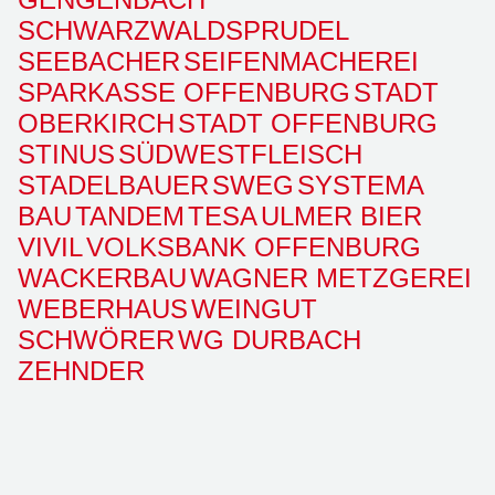
SCHWARZWALDSPRUDEL
SEEBACHER
SEIFENMACHEREI
SPARKASSE OFFENBURG
STADT
OBERKIRCH
STADT OFFENBURG
STINUS
SÜDWESTFLEISCH
STADELBAUER
SWEG
SYSTEMA
BAU
TANDEM
TESA
ULMER BIER
VIVIL
VOLKSBANK OFFENBURG
WACKERBAU
WAGNER METZGEREI
WEBERHAUS
WEINGUT
SCHWÖRER
WG DURBACH
ZEHNDER